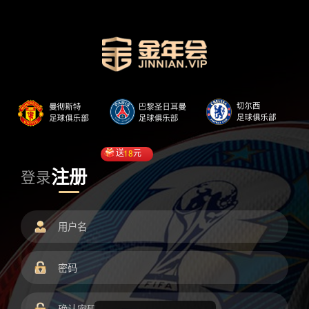
送
18
元
注册
登录